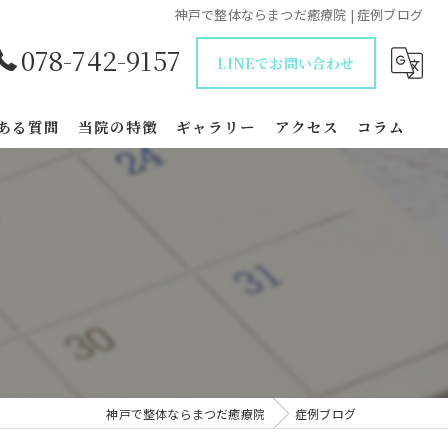
神戸で整体ならまつだ癒療院 | 症例ブログ
078-742-9157
LINEでお問い合わせ
ある質問
当院の特徴
ギャラリー
アクセス
コラム
鍼灸
自律神経
坐骨神経痛
腰痛
妊活
神戸で整体ならまつだ癒療院
症例ブログ