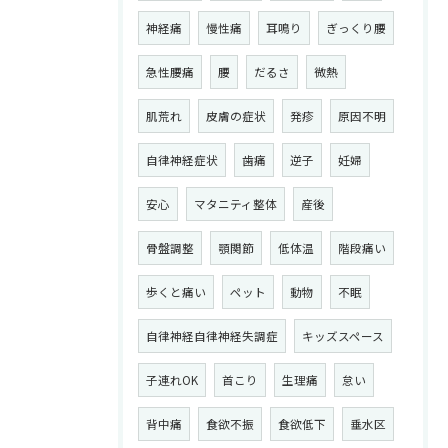
神経痛
慢性痛
耳鳴り
ぎっくり腰
急性腰痛
腰
だるさ
微熱
肌荒れ
皮膚の症状
発疹
原因不明
自律神経症状
歯痛
逆子
妊婦
安心
マタニティ整体
産後
骨盤調整
顎関節
低体温
階段痛い
歩くと痛い
ペット
動物
不眠
自律神経自律神経失調症
キッズスペース
子連れOK
首こり
生理痛
怠い
背中痛
食欲不振
食欲低下
垂水区