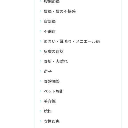
股関節痛
胃痛・胃の不快感
背部痛
不眠症
めまい・耳鳴り・メニエール病
皮膚の症状
骨折・肉離れ
逆子
骨盤調整
ペット施術
美容鍼
捻挫
女性疾患