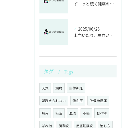
ずーっと続く鈍痛の頭痛が改善|神戸市垂水区の整体院
2025/06/26
上向いたり、左向いたりすると痛かった首が改善|神戸市垂水区の整体院
タグ
Tags
天気
頭痛
自律神経
朝起きられない
低血圧
坐骨神経痛
痛み
妊活
血流
不妊
食べ物
ばね指
腱鞘炎
足底筋膜炎
治し方