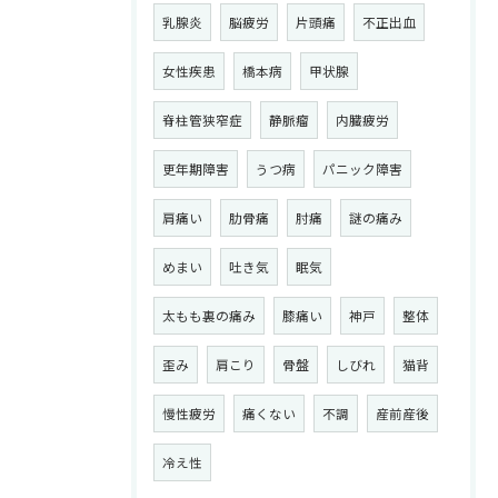
乳腺炎
脳疲労
片頭痛
不正出血
女性疾患
橋本病
甲状腺
脊柱管狭窄症
静脈瘤
内臓疲労
更年期障害
うつ病
パニック障害
肩痛い
肋骨痛
肘痛
謎の痛み
めまい
吐き気
眠気
太もも裏の痛み
膝痛い
神戸
整体
歪み
肩こり
骨盤
しびれ
猫背
慢性疲労
痛くない
不調
産前産後
冷え性