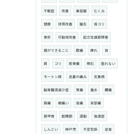
不眠症
改善
美容鍼
むくみ
健康
体質改善
鍼灸
首コリ
骨折
可動域改善
起立性調節障害
親ができること
膝痛
痺れ
首
肩
コリ
尾骨痛
明石
座れない
モートン病
足裏の痛み
気象病
脳脊髄液減少症
胃痛
垂水
腰痛
肩痛
朝痛い
首痛
背部痛
肩甲骨
股関節
運動
後遺症
しんどい
神戸市
不定愁訴
足首