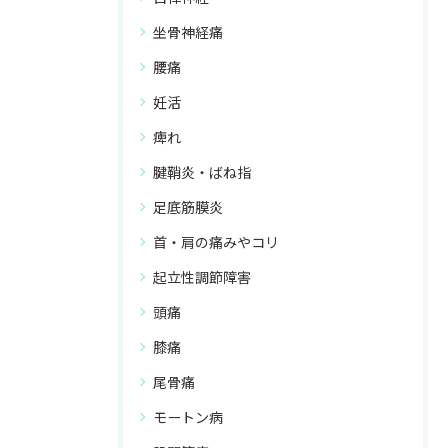
坐骨神経痛
腰痛
妊活
痺れ
腱鞘炎・ばね指
足底筋膜炎
首・肩の痛みやコリ
起立性調節障害
頭痛
膝痛
尾骨痛
モートン病