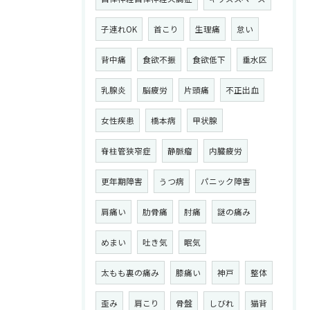
子連れOK
首こり
生理痛
怠い
背中痛
食欲不振
食欲低下
垂水区
乳腺炎
脳疲労
片頭痛
不正出血
女性疾患
橋本病
甲状腺
脊柱管狭窄症
静脈瘤
内臓疲労
更年期障害
うつ病
パニック障害
肩痛い
肋骨痛
肘痛
謎の痛み
めまい
吐き気
眠気
太もも裏の痛み
膝痛い
神戸
整体
歪み
肩こり
骨盤
しびれ
猫背