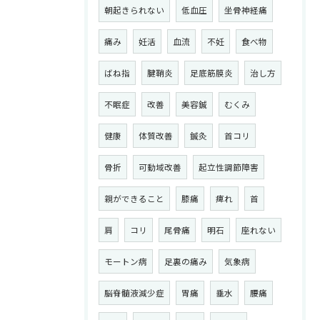
朝起きられない
低血圧
坐骨神経痛
痛み
妊活
血流
不妊
食べ物
ばね指
腱鞘炎
足底筋膜炎
治し方
不眠症
改善
美容鍼
むくみ
健康
体質改善
鍼灸
首コリ
骨折
可動域改善
起立性調節障害
親ができること
膝痛
痺れ
首
肩
コリ
尾骨痛
明石
座れない
モートン病
足裏の痛み
気象病
脳脊髄液減少症
胃痛
垂水
腰痛