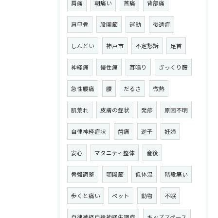
肩痛
朝痛い
首痛
背部痛
肩甲骨
股関節
運動
後遺症
しんどい
神戸市
不定愁訴
足首
神経痛
慢性痛
耳鳴り
ぎっくり腰
急性腰痛
腰
だるさ
微熱
肌荒れ
皮膚の症状
発疹
原因不明
自律神経症状
歯痛
逆子
妊婦
安心
マタニティ整体
産後
骨盤調整
顎関節
低体温
階段痛い
歩くと痛い
ペット
動物
不眠
自律神経自律神経失調症
キッズスペース