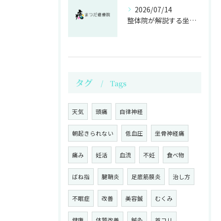
2026/07/14
整体院が解説する坐骨神経痛の原因と痛み軽減法
タグ
Tags
天気
頭痛
自律神経
朝起きられない
低血圧
坐骨神経痛
痛み
妊活
血流
不妊
食べ物
ばね指
腱鞘炎
足底筋膜炎
治し方
不眠症
改善
美容鍼
むくみ
健康
体質改善
鍼灸
首コリ