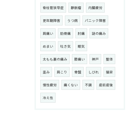
脊柱管狭窄症
静脈瘤
内臓疲労
更年期障害
うつ病
パニック障害
肩痛い
肋骨痛
肘痛
謎の痛み
めまい
吐き気
眠気
太もも裏の痛み
膝痛い
神戸
整体
歪み
肩こり
骨盤
しびれ
猫背
慢性疲労
痛くない
不調
産前産後
冷え性