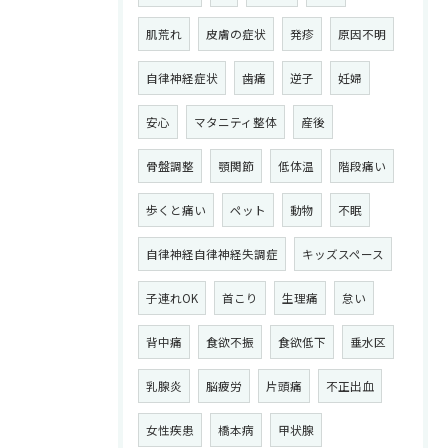
肌荒れ
皮膚の症状
発疹
原因不明
自律神経症状
歯痛
逆子
妊婦
安心
マタニティ整体
産後
骨盤調整
顎関節
低体温
階段痛い
歩くと痛い
ペット
動物
不眠
自律神経自律神経失調症
キッズスペース
子連れOK
首こり
生理痛
怠い
背中痛
食欲不振
食欲低下
垂水区
乳腺炎
脳疲労
片頭痛
不正出血
女性疾患
橋本病
甲状腺