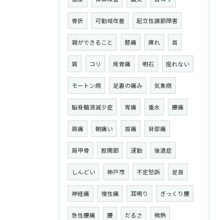
骨折
可動域改善
起立性調節障害
親ができること
膝痛
痺れ
首
肩
コリ
尾骨痛
明石
座れない
モートン病
足裏の痛み
気象病
脳脊髄液減少症
胃痛
垂水
腰痛
肩痛
朝痛い
首痛
背部痛
肩甲骨
股関節
運動
後遺症
しんどい
神戸市
不定愁訴
足首
神経痛
慢性痛
耳鳴り
ぎっくり腰
急性腰痛
腰
だるさ
微熱