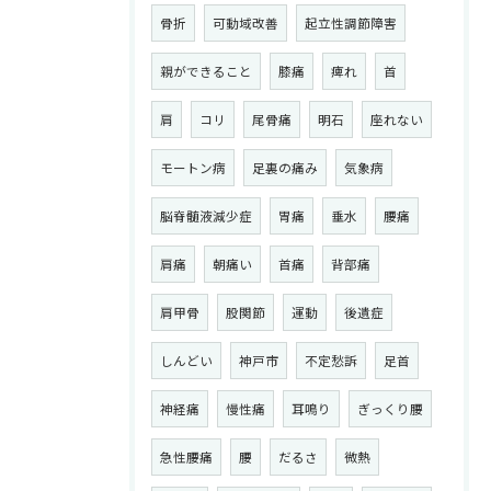
骨折
可動域改善
起立性調節障害
親ができること
膝痛
痺れ
首
肩
コリ
尾骨痛
明石
座れない
モートン病
足裏の痛み
気象病
脳脊髄液減少症
胃痛
垂水
腰痛
肩痛
朝痛い
首痛
背部痛
肩甲骨
股関節
運動
後遺症
しんどい
神戸市
不定愁訴
足首
神経痛
慢性痛
耳鳴り
ぎっくり腰
急性腰痛
腰
だるさ
微熱