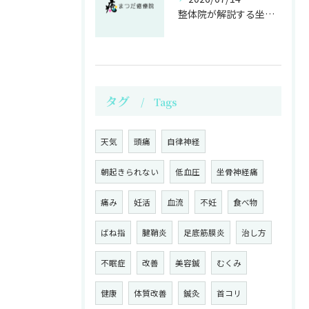
整体院が解説する坐骨神経痛の原因と痛み軽減法
タグ
Tags
天気
頭痛
自律神経
朝起きられない
低血圧
坐骨神経痛
痛み
妊活
血流
不妊
食べ物
ばね指
腱鞘炎
足底筋膜炎
治し方
不眠症
改善
美容鍼
むくみ
健康
体質改善
鍼灸
首コリ