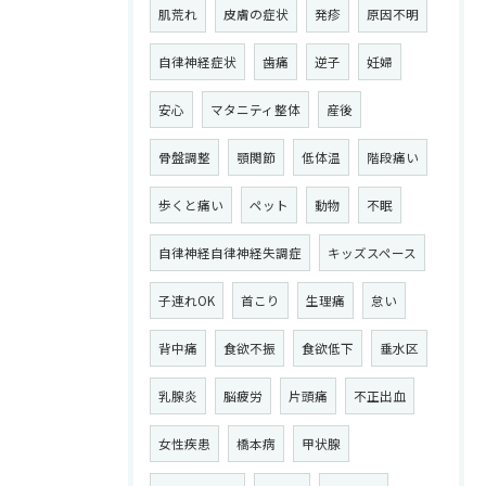
肌荒れ
皮膚の症状
発疹
原因不明
自律神経症状
歯痛
逆子
妊婦
安心
マタニティ整体
産後
骨盤調整
顎関節
低体温
階段痛い
歩くと痛い
ペット
動物
不眠
自律神経自律神経失調症
キッズスペース
子連れOK
首こり
生理痛
怠い
背中痛
食欲不振
食欲低下
垂水区
乳腺炎
脳疲労
片頭痛
不正出血
女性疾患
橋本病
甲状腺