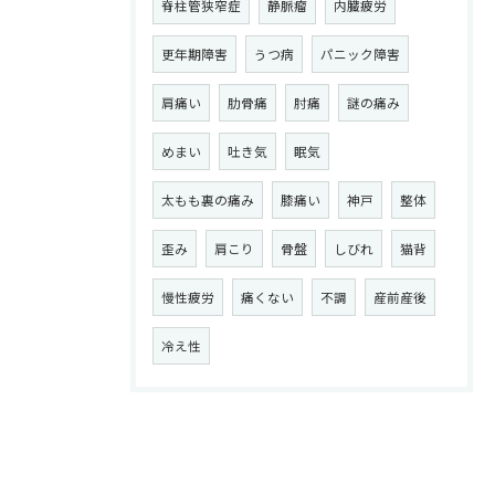
脊柱管狭窄症
静脈瘤
内臓疲労
更年期障害
うつ病
パニック障害
肩痛い
肋骨痛
肘痛
謎の痛み
めまい
吐き気
眠気
太もも裏の痛み
膝痛い
神戸
整体
歪み
肩こり
骨盤
しびれ
猫背
慢性疲労
痛くない
不調
産前産後
冷え性