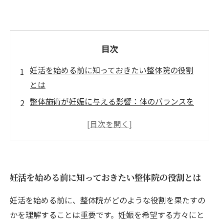
目次
妊活を始める前に知っておきたい整体院の役割
とは
整体施術が妊娠に与える影響：体のバランスを
整える重要性
個々の体調に応じた施術がもたらす妊活効果の
具体例
妊活中のストレス解消に効く整体の技術
妊活を始める前に知っておきたい整体院の役割とは
成功する妊活のための骨盤調整と姿勢改善の重
要性
妊活を始める前に、整体院がどのような役割を果たすの
整体院利用者の体験談：妊活における大きな変
かを理解することは重要です。妊娠を希望する方々にと