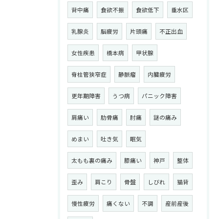
背中痛
食欲不振
食欲低下
垂水区
乳腺炎
脳疲労
片頭痛
不正出血
女性疾患
橋本病
甲状腺
脊柱管狭窄症
静脈瘤
内臓疲労
更年期障害
うつ病
パニック障害
肩痛い
肋骨痛
肘痛
謎の痛み
めまい
吐き気
眠気
太もも裏の痛み
膝痛い
神戸
整体
歪み
肩こり
骨盤
しびれ
猫背
慢性疲労
痛くない
不調
産前産後