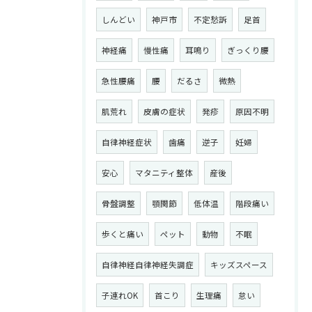
しんどい
神戸市
不定愁訴
足首
神経痛
慢性痛
耳鳴り
ぎっくり腰
急性腰痛
腰
だるさ
微熱
肌荒れ
皮膚の症状
発疹
原因不明
自律神経症状
歯痛
逆子
妊婦
安心
マタニティ整体
産後
骨盤調整
顎関節
低体温
階段痛い
歩くと痛い
ペット
動物
不眠
自律神経自律神経失調症
キッズスペース
子連れOK
首こり
生理痛
怠い