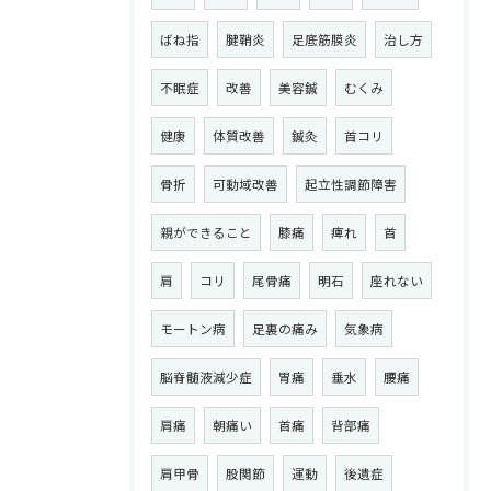
ばね指
腱鞘炎
足底筋膜炎
治し方
不眠症
改善
美容鍼
むくみ
健康
体質改善
鍼灸
首コリ
骨折
可動域改善
起立性調節障害
親ができること
膝痛
痺れ
首
肩
コリ
尾骨痛
明石
座れない
モートン病
足裏の痛み
気象病
脳脊髄液減少症
胃痛
垂水
腰痛
肩痛
朝痛い
首痛
背部痛
肩甲骨
股関節
運動
後遺症