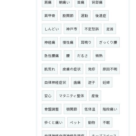
肩痛
朝痛い
首痛
背部痛
肩甲骨
股関節
運動
後遺症
しんどい
神戸市
不定愁訴
足首
神経痛
慢性痛
耳鳴り
ぎっくり腰
急性腰痛
腰
だるさ
微熱
肌荒れ
皮膚の症状
発疹
原因不明
自律神経症状
歯痛
逆子
妊婦
安心
マタニティ整体
産後
骨盤調整
顎関節
低体温
階段痛い
歩くと痛い
ペット
動物
不眠
自律神経自律神経失調症
キッズスペース