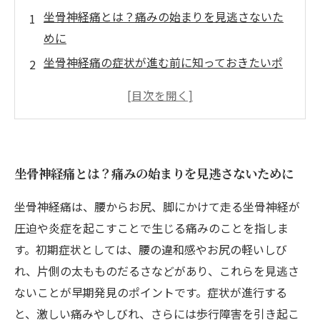
坐骨神経痛とは？痛みの始まりを見逃さないた
めに
坐骨神経痛の症状が進む前に知っておきたいポ
イント
整体がもたらす驚きの効果とは？痛み軽減のメ
カニズム
整体院での施術例からわかる機能回復の実際
坐骨神経痛とは？痛みの始まりを見逃さないために
早期発見と自宅でできる予防策で坐骨神経痛を
防ぐ
坐骨神経痛は、腰からお尻、脚にかけて走る坐骨神経が
坐骨神経痛に悩むあなたへ：整体で安心できる
圧迫や炎症を起こすことで生じる痛みのことを指しま
治療を選ぶ理由
す。初期症状としては、腰の違和感やお尻の軽いしび
痛みを諦めないために知るべき坐骨神経痛の早
れ、片側の太もものだるさなどがあり、これらを見逃さ
期対策と整体の真実
ないことが早期発見のポイントです。症状が進行する
と、激しい痛みやしびれ、さらには歩行障害を引き起こ