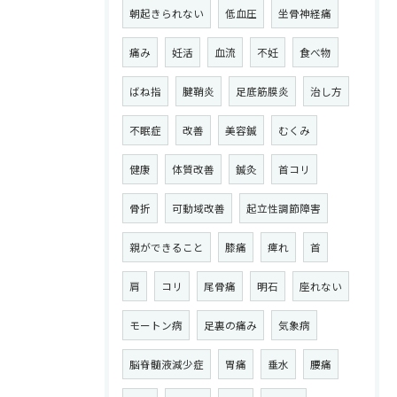
朝起きられない
低血圧
坐骨神経痛
痛み
妊活
血流
不妊
食べ物
ばね指
腱鞘炎
足底筋膜炎
治し方
不眠症
改善
美容鍼
むくみ
健康
体質改善
鍼灸
首コリ
骨折
可動域改善
起立性調節障害
親ができること
膝痛
痺れ
首
肩
コリ
尾骨痛
明石
座れない
モートン病
足裏の痛み
気象病
脳脊髄液減少症
胃痛
垂水
腰痛