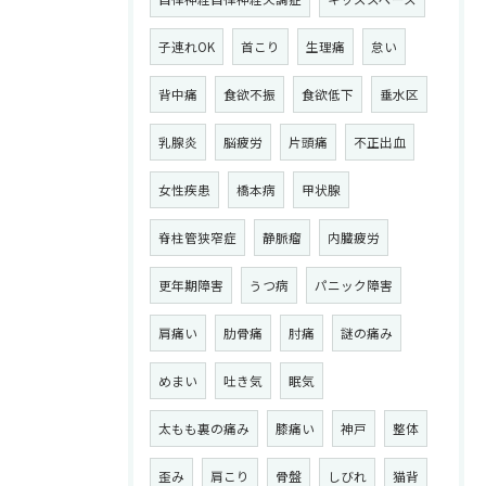
子連れOK
首こり
生理痛
怠い
背中痛
食欲不振
食欲低下
垂水区
乳腺炎
脳疲労
片頭痛
不正出血
女性疾患
橋本病
甲状腺
脊柱管狭窄症
静脈瘤
内臓疲労
更年期障害
うつ病
パニック障害
肩痛い
肋骨痛
肘痛
謎の痛み
めまい
吐き気
眠気
太もも裏の痛み
膝痛い
神戸
整体
歪み
肩こり
骨盤
しびれ
猫背